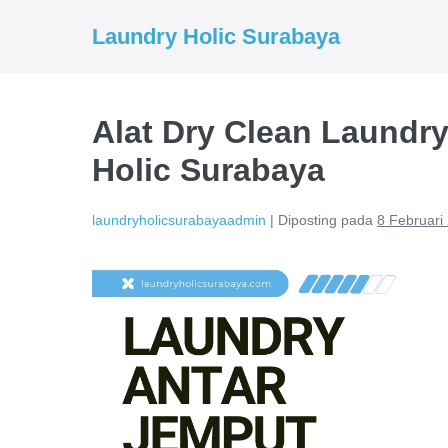
Lompat
Laundry Holic Surabaya
ke
konten
Alat Dry Clean Laundry
Holic Surabaya
laundryholicsurabayaadmin
|
Diposting pada
8 Februari