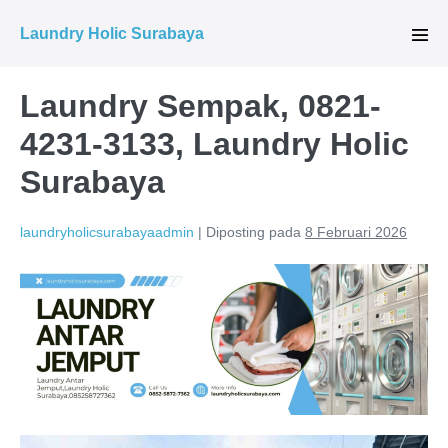
Lompat
Laundry Holic Surabaya
ke
Tog
Men
konten
Laundry Sempak, 0821-
4231-3133, Laundry Holic
Surabaya
laundryholicsurabayaadmin
|
Diposting pada
8 Februari 2026