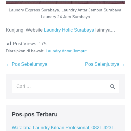
Laundry Express Surabaya, Laundry Antar Jemput Surabaya,
Laundry 24 Jam Surabaya
Kunjungi Website
Laundry Holic Surabaya
lainnya…
Post Views:
175
Diarsipkan di bawah:
Laundry Antar Jemput
Navigasi
← Pos Sebelumnya
Pos Selanjutnya →
Tulisan
Pencarian
untuk:
Pos-pos Terbaru
Waralaba Laundry Kiloan Profesional, 0821-4231-