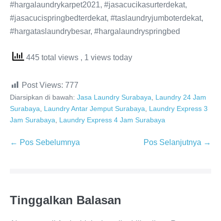
#hargalaundrykarpet2021, #jasacucikasurterdekat,
#jasacucispringbedterdekat, #taslaundryjumboterdekat,
#hargataslaundrybesar, #hargalaundryspringbed
445 total views
, 1 views today
Post Views:
777
Diarsipkan di bawah:
Jasa Laundry Surabaya
,
Laundry 24 Jam
Surabaya
,
Laundry Antar Jemput Surabaya
,
Laundry Express 3
Jam Surabaya
,
Laundry Express 4 Jam Surabaya
Navigasi
← Pos Sebelumnya
Pos Selanjutnya →
Tulisan
Tinggalkan Balasan