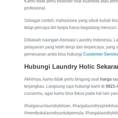
Kamu tidak perlu khawatir soal kuantitas atau j
profesional.
Sebagai contoh, mahasiswa yang sibuk kuliah bisa
tetap percaya diri tanpa harus begadang mencuci.
Dibawah naungan Asosiasi Laundry Indonesia, La
pelayanan yang lebih teruji dan terpercaya, yang 
pemesanan anda bisa hubungi
Customer Servic
Hubungi Laundry Holic Sekara
Akhirnya, kamu tidak perlu bingung soal
harga cu
terjangkau. Langsung saja hubungi kami di
0821-
cucianmu, agar kamu bisa fokus pada hal lain yang
#hargacucilaundrykiloan, #hargalaundryspreikilo
#membukalaundryuntukpemula, #hargalaundrykiloa