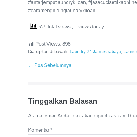
#antarjemputlaundrykiloan, #jasacucisetrikaonline,
#caramenghitunglaundrykiloan
529 total views
, 1 views today
Post Views:
898
Diarsipkan di bawah:
Laundry 24 Jam Surabaya
,
Laundr
Navigasi
← Pos Sebelumnya
Tulisan
Tinggalkan Balasan
Alamat email Anda tidak akan dipublikasikan.
Rua
Komentar
*