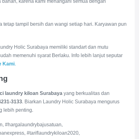
enis bahan, karena kami menangani semua dengan
 tetap tampil bersih dan wangi setiap hari. Karyawan pun
undry Holic Surabaya memiliki standart dan mutu
sudah memenuhi syarat Berlaku. Info lebih lanjut seputar
e Kami
.
ng
ci laundry kiloan Surabaya
yang berkualitas dan
4231-3133
. Biarkan Laundry Holic Surabaya mengurus
 lebih penting.
an, #hargalaundrybajusatuan,
nexpress, #tariflaundrykiloan2020,