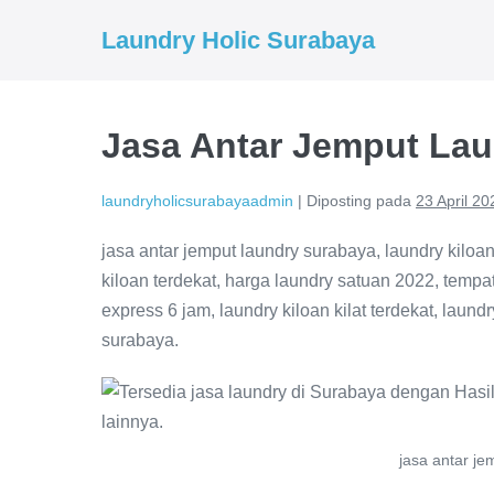
Lompat
Laundry Holic Surabaya
ke
konten
Jasa Antar Jemput La
laundryholicsurabayaadmin
|
Diposting pada
23 April 20
jasa antar jemput laundry surabaya, laundry kiloan
kiloan terdekat, harga laundry satuan 2022, tempat
express 6 jam, laundry kiloan kilat terdekat, laund
surabaya.
jasa antar j