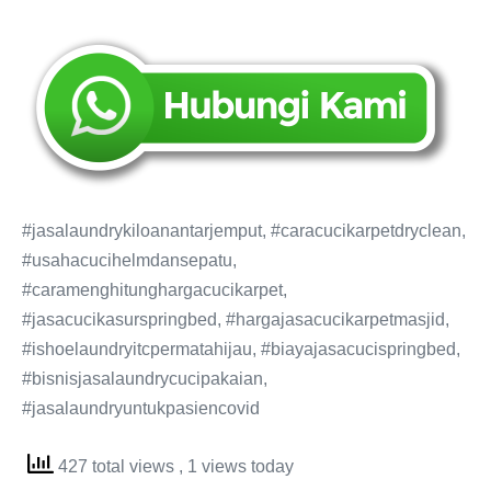
#jasalaundrykiloanantarjemput, #caracucikarpetdryclean,
#usahacucihelmdansepatu,
#caramenghitunghargacucikarpet,
#jasacucikasurspringbed, #hargajasacucikarpetmasjid,
#ishoelaundryitcpermatahijau, #biayajasacucispringbed,
#bisnisjasalaundrycucipakaian,
#jasalaundryuntukpasiencovid
427 total views
, 1 views today