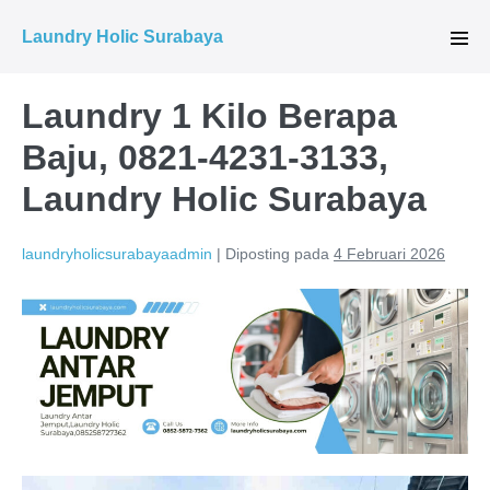
Lompat
Laundry Holic Surabaya
ke
Tog
Men
konten
Laundry 1 Kilo Berapa
Baju, 0821-4231-3133,
Laundry Holic Surabaya
laundryholicsurabayaadmin
|
Diposting pada
4 Februari 2026