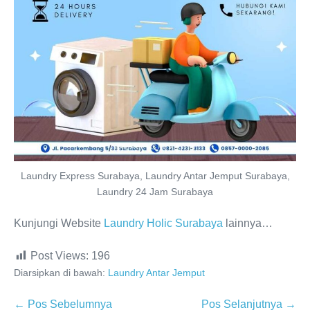
Laundry Express Surabaya, Laundry Antar Jemput Surabaya,
Laundry 24 Jam Surabaya
Kunjungi Website
Laundry Holic Surabaya
lainnya…
Post Views:
196
Diarsipkan di bawah:
Laundry Antar Jemput
Navigasi
← Pos Sebelumnya
Pos Selanjutnya →