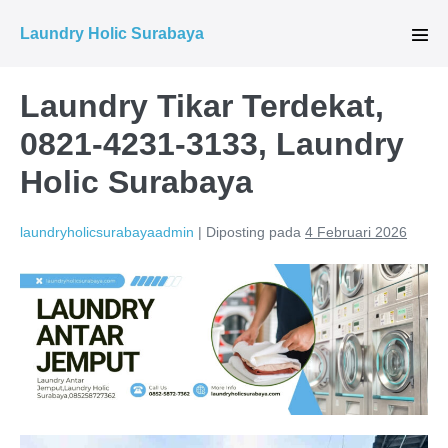
Lompat
Laundry Holic Surabaya
ke
Tog
Men
konten
Laundry Tikar Terdekat,
0821-4231-3133, Laundry
Holic Surabaya
laundryholicsurabayaadmin
|
Diposting pada
4 Februari 2026