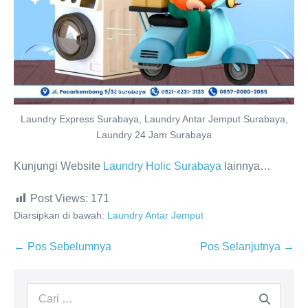
Laundry Express Surabaya, Laundry Antar Jemput Surabaya,
Laundry 24 Jam Surabaya
Kunjungi Website
Laundry Holic Surabaya
lainnya…
Post Views:
171
Diarsipkan di bawah:
Laundry Antar Jemput
Navigasi
← Pos Sebelumnya
Pos Selanjutnya →
Tulisan
Pencarian