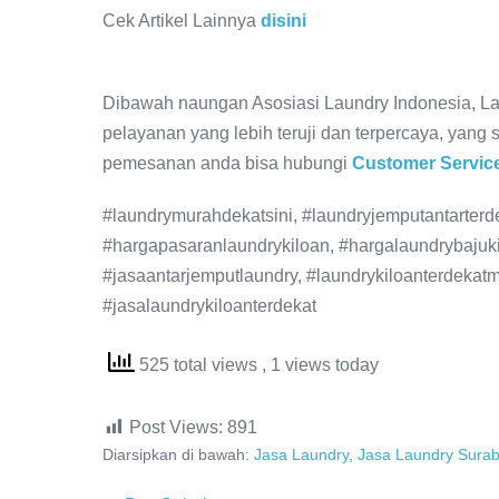
Cek Artikel Lainnya
disini
Dibawah naungan Asosiasi Laundry Indonesia, La
pelayanan yang lebih teruji dan terpercaya, yang 
pemesanan anda bisa hubungi
Customer Servic
#laundrymurahdekatsini, #laundryjemputantarterde
#hargapasaranlaundrykiloan, #hargalaundrybajuk
#jasaantarjemputlaundry, #laundrykiloanterdekatm
#jasalaundrykiloanterdekat
525 total views
, 1 views today
Post Views:
891
Diarsipkan di bawah:
Jasa Laundry
,
Jasa Laundry Sura