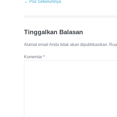
Navigasi
← Pos Sebelumnya
Tulisan
Tinggalkan Balasan
Alamat email Anda tidak akan dipublikasikan.
Rua
Komentar
*