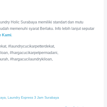
undry Holic Surabaya memiliki standart dan mutu
sudah memenuhi syarat Berlaku. Info lebih lanjut seputar
e Kami
.
kat, #laundrycucikarpetterdekat,
iloan, #hargacucikarpetpermadani,
urah, #hargacucilaundrykiloan,
baya
,
Laundry Express 3 Jam Surabaya