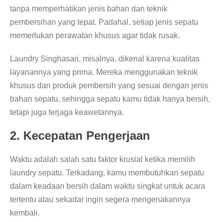
tanpa memperhatikan jenis bahan dan teknik
pembersihan yang tepat. Padahal, setiap jenis sepatu
memerlukan perawatan khusus agar tidak rusak.
Laundry Singhasari, misalnya, dikenal karena kualitas
layanannya yang prima. Mereka menggunakan teknik
khusus dan produk pembersih yang sesuai dengan jenis
bahan sepatu, sehingga sepatu kamu tidak hanya bersih,
tetapi juga terjaga keawetannya.
2. Kecepatan Pengerjaan
Waktu adalah salah satu faktor krusial ketika memilih
laundry sepatu. Terkadang, kamu membutuhkan sepatu
dalam keadaan bersih dalam waktu singkat untuk acara
tertentu atau sekadar ingin segera mengenakannya
kembali.