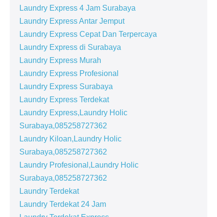
Laundry Express 4 Jam Surabaya
Laundry Express Antar Jemput
Laundry Express Cepat Dan Terpercaya
Laundry Express di Surabaya
Laundry Express Murah
Laundry Express Profesional
Laundry Express Surabaya
Laundry Express Terdekat
Laundry Express,Laundry Holic
Surabaya,085258727362
Laundry Kiloan,Laundry Holic
Surabaya,085258727362
Laundry Profesional,Laundry Holic
Surabaya,085258727362
Laundry Terdekat
Laundry Terdekat 24 Jam