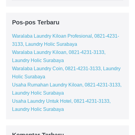
Pos-pos Terbaru
Waralaba Laundry Kiloan Profesional, 0821-4231-
3133, Laundry Holic Surabaya
Waralaba Laundry Kiloan, 0821-4231-3133,
Laundry Holic Surabaya
Waralaba Laundry Coin, 0821-4231-3133, Laundry
Holic Surabaya
Usaha Rumahan Laundry Kiloan, 0821-4231-3133,
Laundry Holic Surabaya
Usaha Laundry Untuk Hotel, 0821-4231-3133,
Laundry Holic Surabaya
Komentar Terbaru