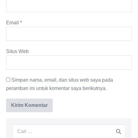
Email
*
Situs Web
Simpan nama, email, dan situs web saya pada
peramban ini untuk komentar saya berikutnya.
Pencarian
untuk: