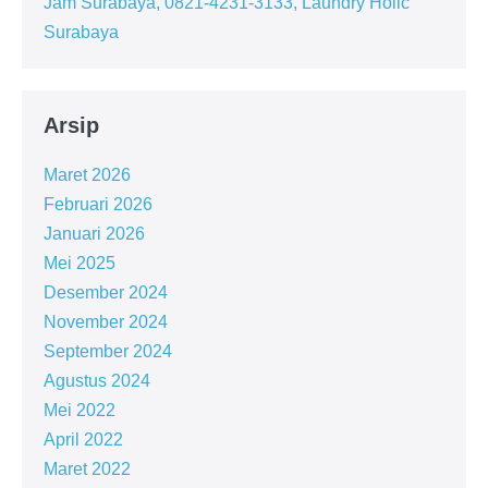
Jam Surabaya, 0821-4231-3133, Laundry Holic
Surabaya
Arsip
Maret 2026
Februari 2026
Januari 2026
Mei 2025
Desember 2024
November 2024
September 2024
Agustus 2024
Mei 2022
April 2022
Maret 2022