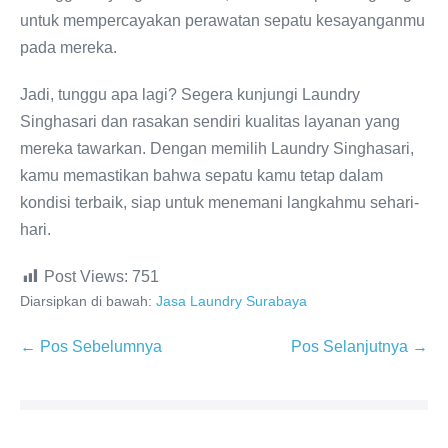
untuk mempercayakan perawatan sepatu kesayanganmu
pada mereka.
Jadi, tunggu apa lagi? Segera kunjungi Laundry
Singhasari dan rasakan sendiri kualitas layanan yang
mereka tawarkan. Dengan memilih Laundry Singhasari,
kamu memastikan bahwa sepatu kamu tetap dalam
kondisi terbaik, siap untuk menemani langkahmu sehari-
hari.
Post Views:
751
Diarsipkan di bawah:
Jasa Laundry Surabaya
Navigasi
← Pos Sebelumnya
Pos Selanjutnya →
Tulisan